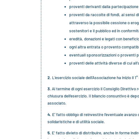
proventi derivanti dalla partecipazione a
proventi da raccolte di fondi, ai sensi 
attraverso la possibile cessione o eroga
sostenitori e il pubblico ed in conformit
eredità, donazioni e legati con beneficio
ogni altra entrata o provento compatibile
eventuali sponsorizzazioni o proventi pu
proventi delle attività diverse di cui all’
2.
L’esercizio sociale dell’Associazione ha inizio il 1
3.
Al termine di ogni esercizio il Consiglio Direttivo
chiusura dell’esercizio. Il bilancio consuntivo è de
associato.
4.
E’ fatto obbligo di reinvestire l’eventuale avanzo 
solidaristiche e di utilità sociale.
5.
E’ fatto divieto di distribuire, anche in forme ind