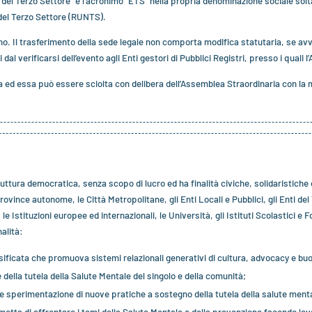
 del Terzo Settore” e l’acronimo “ETS” nella propria denominazione sociale solt
 del Terzo Settore (RUNTS).
o. Il trasferimento della sede legale non comporta modifica statutaria, se avv
 verificarsi dell’evento agli Enti gestori di Pubblici Registri, presso i quali l’
ed essa può essere sciolta con delibera dell’Assemblea Straordinaria con la m
uttura democratica, senza scopo di lucro ed ha finalità civiche, solidaristiche 
rovince autonome, le Città Metropolitane, gli Enti Locali e Pubblici, gli Enti del
le Istituzioni europee ed internazionali, le Università, gli Istituti Scolastici e 
alità:
rsificata che promuova sistemi relazionali generativi di cultura, advocacy e b
della tutela della Salute Mentale del singolo e della comunità;
a e sperimentazione di nuove pratiche a sostegno della tutela della salute ment