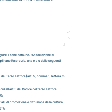
va su una massa critica consistente e
seguire il bene comune, l’Associazione si
plinano l’esercizio, una o più delle seguenti
i del Terzo settore (art. 5, comma 1, lettera m
 cui all’art.5 del Codice del terzo settore;
7);
riali, di promozione e diffusione della cultura
017;