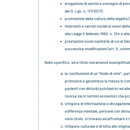
erogazione di servizi a sostegno di pers
del D. Lgs. n. 117/2017);
promozione della cultura della legalità (
interventi e servizi sociali ai sensi del
alla Legge 5 febbraio 1992, n. 104 e all
prestazioni socio-sanitarie di cui al De
successive modificazioni (art. 5, comma 
Nello specifico, ed a titolo meramente esemplificativ
la costituzione di un “Nodo di rete”: p
promuove e garantisce la messa in comu
pazienti con disturbi psichiatrici ed al
risorse sia in termini economici che pro
Un’opera di informazione e divulgazione 
sofferenza mentale, persone con distur
vario titolo, si trovano ad affrontare il
Un’opera culturale e di lotta allo stigm