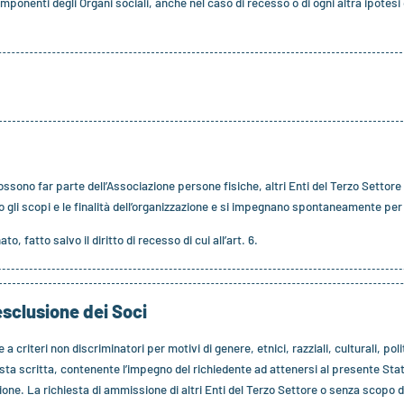
omponenti degli Organi sociali, anche nel caso di recesso o di ogni altra ipotesi
ossono far parte dell’Associazione persone fisiche, altri Enti del Terzo Settore 
no gli scopi e le finalità dell’organizzazione e si impegnano spontaneamente per 
 fatto salvo il diritto di recesso di cui all’art. 6.
esclusione dei Soci
criteri non discriminatori per motivi di genere, etnici, razziali, culturali, polit
esta scritta, contenente l’impegno del richiedente ad attenersi al presente Sta
ione. La richiesta di ammissione di altri Enti del Terzo Settore o senza scopo di l