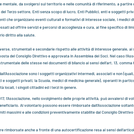
te mentale, da svolgersi sul territorio e nelle comunità di riferimento, a partire
ti del Terzo settore, Enti senza scopo di lucro, Enti Pubblici, enti e soggetti priv
enti che organizzano eventi culturali e formativi di interesse sociale, i medici 
ssati ad offrire servizi e percorsi di accoglienza e cura, al fine specifico di lim
io diritto alla salute.
erse, strumentali e secondarie rispetto alle attività di interesse generale, ai sen
sta del Consiglio Direttivo e approvata in Assemblea dei Soci. Nel caso l’Associ
strumentale delle stesse nei documenti di bilancio ai sensi dell’art. 13, comma 
dall’Associazione sono i soggetti organizzativi intermedi, associati e non (quali,
ti e soggetti privati, la Scuola, medici di medicina generale), operanti in partic
locali, i singoli cittadini ed i terzi in genere.
017, l’Associazione, nello svolgimento delle proprie attività, può avvalersi di volo
neficiario. Al volontario possono essere rimborsate dall’Associazione soltan
ti massimi e alle condizioni preventivamente stabilite dal Consiglio Direttivo 
 rimborsate anche a fronte di una autocertificazione resa ai sensi dell’artic