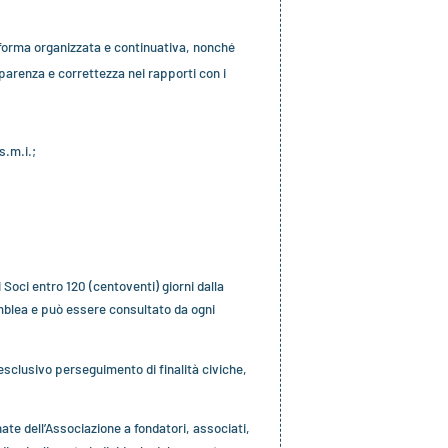
in forma organizzata e continuativa, nonché
asparenza e correttezza nei rapporti con i
s.m.i.;
 Soci entro 120 (centoventi) giorni dalla
emblea e può essere consultato da ogni
l’esclusivo perseguimento di finalità civiche,
nate dell’Associazione a fondatori, associati,