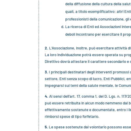
della diffusione della cultura della salu
quali, a titolo esemplificativo: altri En
professionisti della comunicazione, gli 
La ricerca di Enti ed Associazioni intere
deboli incontrano per esercitare il propr
2.
L’Associazione, inoltre, può esercitare attività div
La loro individuazione potrà essere operata su propo
Direttivo dovrà attestare il carattere secondario e 
3.
I principali destinatari degli interventi promossi 
settore, Enti senza scopo di lucro, Enti Pubblici, en
impegnarsi sui temi della salute mentale, le Comunità 
4.
Ai sensi dell’art. 17, comma 1, del D. Lgs. n. 117/2
può essere retribuita in alcun modo nemmeno dal be
effettivamente sostenute e documentate, entro i limi
rimborsi spese di tipo forfetario.
5.
Le spese sostenute dal volontario possono essere