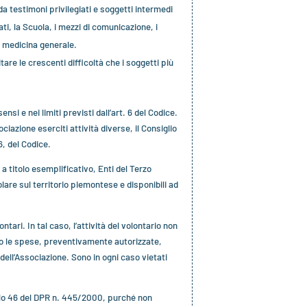
 da testimoni privilegiati e soggetti intermedi
ati, la Scuola, i mezzi di comunicazione, i
di medicina generale.
itare le crescenti difficoltà che i soggetti più
si e nei limiti previsti dall’art. 6 del Codice.
azione eserciti attività diverse, il Consiglio
6, del Codice.
 a titolo esemplificativo, Enti del Terzo
olare sul territorio piemontese e disponibili ad
ntari. In tal caso, l’attività del volontario non
to le spese, preventivamente autorizzate,
dell’Associazione. Sono in ogni caso vietati
olo 46 del DPR n. 445/2000, purché non