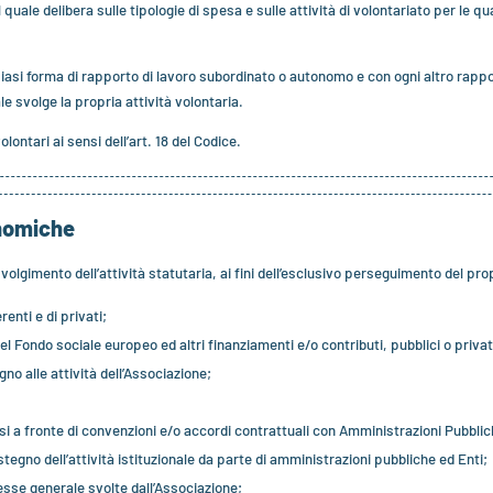
 il quale delibera sulle tipologie di spesa e sulle attività di volontariato per l
iasi forma di rapporto di lavoro subordinato o autonomo e con ogni altro rappor
le svolge la propria attività volontaria.
lontari ai sensi dell’art. 18 del Codice.
onomiche
 svolgimento dell’attività statutaria, ai fini dell’esclusivo perseguimento del pr
enti e di privati;
el Fondo sociale europeo ed altri finanziamenti e/o contributi, pubblici o privat
egno alle attività dell’Associazione;
;
rsi a fronte di convenzioni e/o accordi contrattuali con Amministrazioni Pubblic
stegno dell’attività istituzionale da parte di amministrazioni pubbliche ed Enti;
eresse generale svolte dall’Associazione;