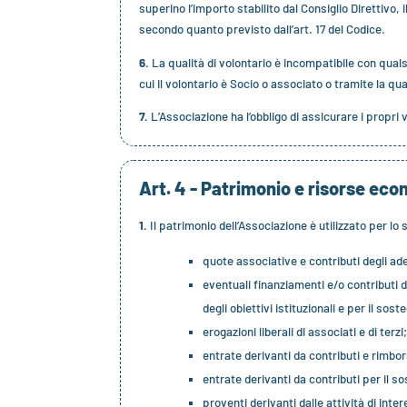
superino l’importo stabilito dal Consiglio Direttivo,
secondo quanto previsto dall’art. 17 del Codice.
6.
La qualità di volontario è incompatibile con quals
cui il volontario è Socio o associato o tramite la qua
7.
L’Associazione ha l’obbligo di assicurare i propri vo
Art. 4 - Patrimonio e risorse ec
1.
Il patrimonio dell’Associazione è utilizzato per lo
quote associative e contributi degli ader
eventuali finanziamenti e/o contributi d
degli obiettivi istituzionali e per il sost
erogazioni liberali di associati e di terzi
entrate derivanti da contributi e rimbo
entrate derivanti da contributi per il so
proventi derivanti dalle attività di int