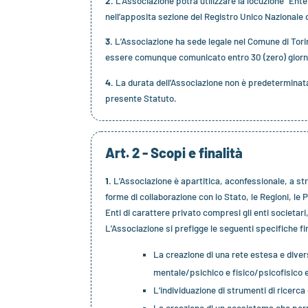
2.
L’Associazione potrà utilizzare la locuzione “Ente
nell’apposita sezione del Registro Unico Nazionale
3.
L’Associazione ha sede legale nel Comune di Torin
essere comunque comunicato entro 30 (zero) giorni dal
4.
La durata dell’Associazione non è predeterminata 
presente Statuto.
Art. 2 - Scopi e finalità
1.
L’Associazione è apartitica, aconfessionale, a str
forme di collaborazione con lo Stato, le Regioni, le P
Enti di carattere privato compresi gli enti societari, 
L’Associazione si prefigge le seguenti specifiche fin
La creazione di una rete estesa e dive
mentale/psichico e fisico/psicofisico e 
L’individuazione di strumenti di ricerc