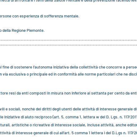
etta di affrontare i temi della Salute Mentale e della prevenzione facendo le
persone con esperienza di sofferenza mentale.
o della Regione Piemonte.
 e al fine di sostenere l’autonoma iniziativa della collettività che concorre a per
in via esclusiva o principale ed in conformità alle norme particolari che ne disci
ttore resi da enti composti in misura non inferiore al settanta per cento da ent
ili e sociali, nonché dei diritti degli utenti delle attività di interesse generale di
 iniziative di aiuto reciproco (art. 5, comma 1, lettera w del D. Lgs. n. 117/201
turali, artistiche o ricreative di interesse sociale, incluse attività, anche edito
ttività di interesse generale di cui all’art. 5 comma 1 lettera i del D.Lgs n. 117/2