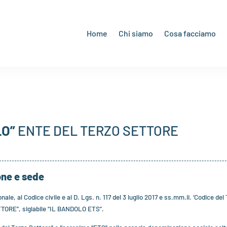
Home
Chi siamo
Cosa facciamo
LO”
ENTE DEL TERZO SETTORE
one e sede
le, al Codice civile e al D. Lgs. n. 117 del 3 luglio 2017 e ss.mm.ii. ‘Codice del 
RE”, siglabile “IL BANDOLO ETS”.