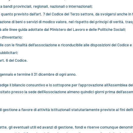
 bandi provinciali, regionali, nazionali o internazionali;
di quanto previsto dall’art. 7 del Codice del Terzo settore, da svolgersi anche 
zione di beni o servizi di modico valore, nel rispetto dei princìpi di verità, tr
à alle linee guida adottate dal Ministero del Lavoro e delle Politiche Sociali;
 d’inventario;
 con le finalità dell’associazione e riconducibile alle disposizioni del Codice e 
bblicitari;
art. 6 del Codice.
° gennaio e termine il 31 dicembre di ogni anno.
 redige il bilancio consuntivo e lo sottopone per l’approvazione all’Assemblea dei
positato presso la sede dell’Associazione almeno quindici giorni prima dell’ass
di gestione a favore di attività istituzionali statutariamente previste ai fini del
irette, gli eventuali utili ed avanzi di gestione, fondi e riserve comunque denomi