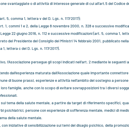
one svantaggiate o di attività di interesse generale di cui all’art.5 del Codice d
art. 5, comma 1, lettera v del D. Lgs. n. 117/2017);
l’art. 1, commi 1 e 2, della Legge 8 novembre 2000, n. 328 e successive modificaz
a Legge 22 giugno 2016, n. 112 e successive modificazioni (art. 5, comma 1, lette
creto del Presidente del Consiglio dei Ministri 14 febbraio 2001, pubblicato nella
1, lettera c del D. Lgs. n. 117/2017).
o, l’Associazione persegue gli scopi indicati nell’art. 2 mediante le seguenti a
artendo dall’esperienza maturata dall’Associazione quale importante connettore 
ne di buone prassi, esperienze e attività nell’ambito del sostegno a persone
le loro famiglie, anche con lo scopo di evitare sovrapposizioni tra i diversi sogg
fessionali.
sul tema della salute mentale, a partire da target di riferimento specifici, qua
bi psichiatrici, persone con esperienze di sofferenza mentale, medici di me
 tema della salute mentale.
a, con iniziative di sensibilizzazione sui temi del disagio psichico, della promo