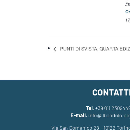
Fe
Or
17
PUNTI DI SVISTA, QUARTA EDI
CONTATT
Tel.
+39 011 230944
E-mail.
info@ilbandolo.or
Via San Domenico 28 – 10122 Torin