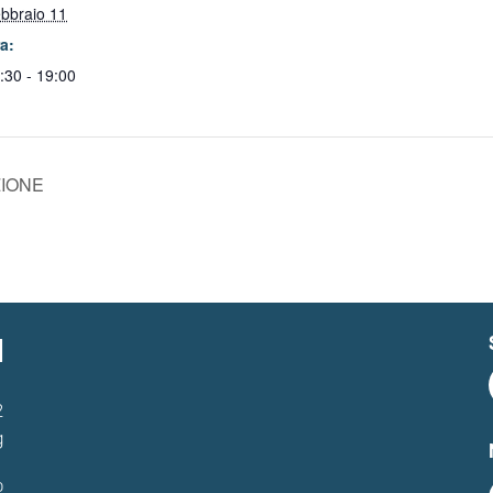
bbraio 11
a:
:30 - 19:00
ZIONE
I
2
g
o