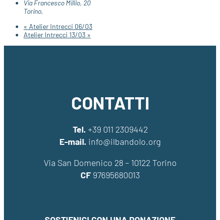
Via Francesco Millio, 20
Torino
,
«
Atelier Intrecci 06/03
Atelier Intrecci 13/03
»
CONTATTI
Tel.
+39 011 2309442
E-mail.
info@ilbandolo.org
Via San Domenico 28 – 10122 Torino
CF
97695680013
SOSTIENICI CON UNA DONAZIONE