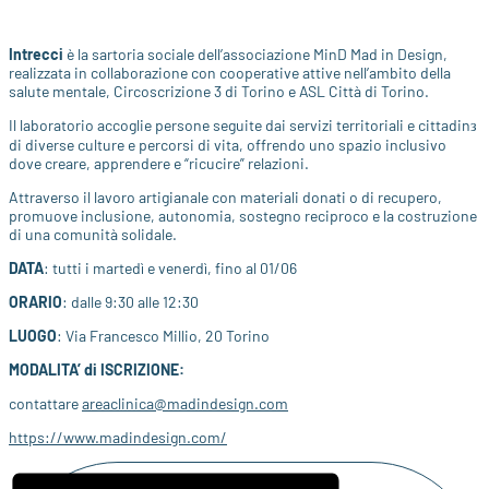
Intrecci
è la sartoria sociale dell’associazione MinD Mad in Design,
realizzata in collaborazione con cooperative attive nell’ambito della
salute mentale, Circoscrizione 3 di Torino e ASL Città di Torino.
Il laboratorio accoglie persone seguite dai servizi territoriali e cittadinз
di diverse culture e percorsi di vita, offrendo uno spazio inclusivo
dove creare, apprendere e “ricucire” relazioni.
Attraverso il lavoro artigianale con materiali donati o di recupero,
promuove inclusione, autonomia, sostegno reciproco e la costruzione
di una comunità solidale.
DATA
: tutti i martedì e venerdì, fino al 01/06
ORARIO
: dalle 9:30 alle 12:30
LUOGO
: Via Francesco Millio, 20 Torino
MODALITA’ di ISCRIZIONE:
contattare
areaclinica@madindesign.com
https://www.madindesign.com/