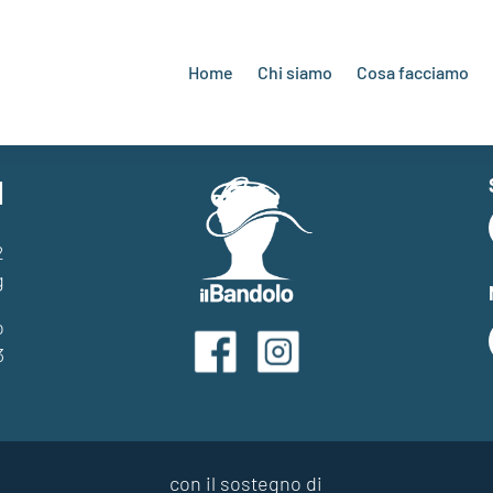
Home
Chi siamo
Cosa facciamo
I
2
g
o
3
con il sostegno di