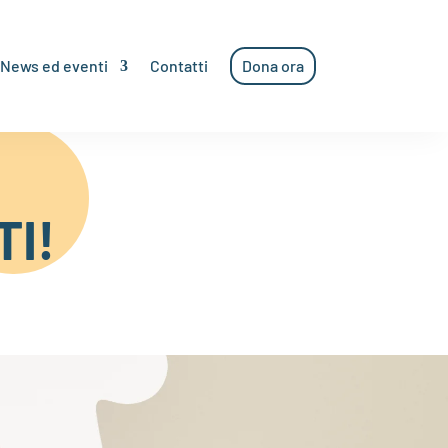
News ed eventi
Contatti
Dona ora
TI!