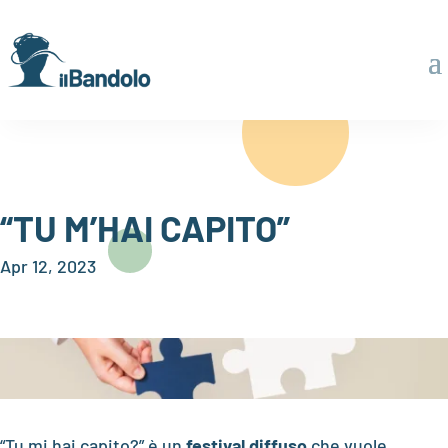
“TU M’HAI CAPITO”
Apr 12, 2023
“Tu mi hai capito?” è un
festival diffuso
che vuole